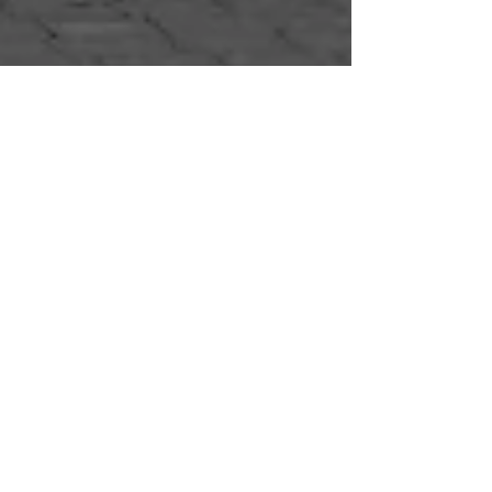
UKRAINE: ODESSA - DIE PERLE
AM SCHWARZEN MEER
OK. Zugegebenermaßen ist mein erster Reisebeitrag
hier nicht unbedingt aktuell, auch wenn die Ukraine
zurzeit ein großes (und leider...