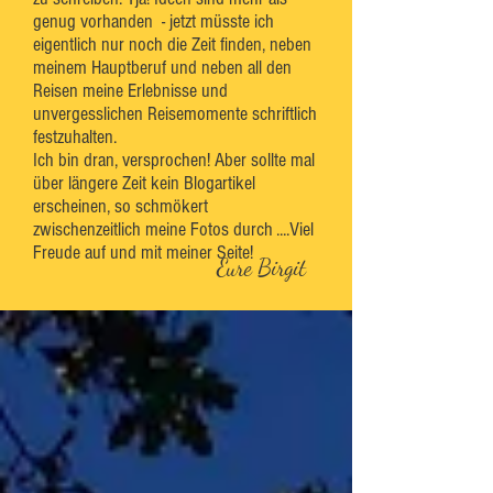
genug vorhanden - jetzt müsste ich
eigentlich nur noch die Zeit finden, neben
meinem Hauptberuf und neben all den
Reisen meine Erlebnisse und
unvergesslichen Reisemomente schriftlich
festzuhalten.
Ich bin dran, versprochen! Aber sollte mal
über längere Zeit kein Blogartikel
erscheinen, so schmökert
zwischenzeitlich meine Fotos durch ....Viel
Freude auf und mit meiner Seite!
Eure Birgit