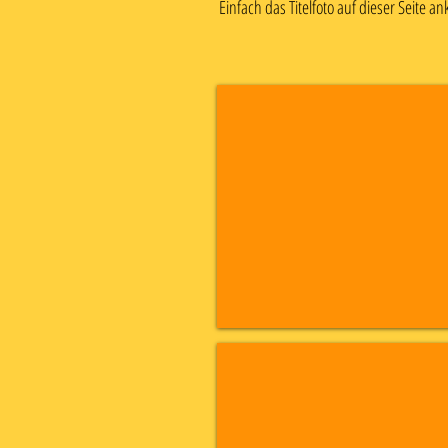
Einfach das Titelfoto auf dieser Seite 
Zypern
April
23
-
Fotos
folgen
Neuseeland
Nov
22
-