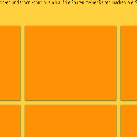
anklicken und schon könnt ihr euch auf die Spuren meiner Reisen machen. Viel 
Island
Nami
Feb
Dez
23
22
-
-
Fotos
Fotos
folgen
folgen
Island
Engl
Sept
Augus
22
22
-
-