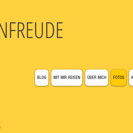
N
FREUDE
BLOG
MIT MIR REISEN
ÜBER MICH
FOTOS
OS