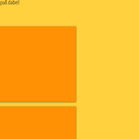
Spaß dabei!
bia & Botswana
and & Wales
t