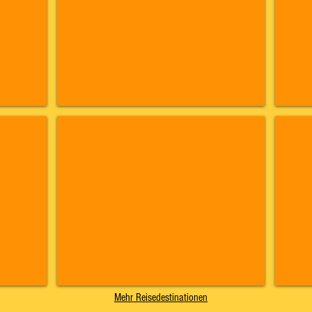
Island
Azor
Juni
April
2018
2018
Mehr Reisedestinationen