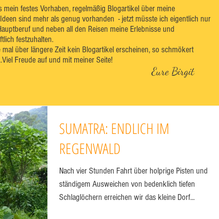
es mein festes Vorhaben, regelmäßig Blogartikel über meine
 Ideen sind mehr als genug vorhanden - jetzt müsste ich eigentlich nur
Hauptberuf und neben all den Reisen meine Erlebnisse und
lich festzuhalten.
e mal über längere Zeit kein Blogartikel erscheinen, so schmökert
..Viel Freude auf und mit meiner Seite!
Eure Birgit
SUMATRA: ENDLICH IM
REGENWALD
Nach vier Stunden Fahrt über holprige Pisten und
ständigem Ausweichen von bedenklich tiefen
Schlaglöchern erreichen wir das kleine Dorf...