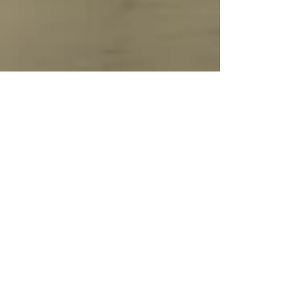
SUMATRA:
MILLIONENMETROPOLE MEDAN
- BESSER ALS IHR RUF?
Eine Reise beginnt Juni 2014. Ich bin als
Reiseleiterin mit einer siebenköpfigen Gruppe
knappe drei Wochen lang durch Sumatra