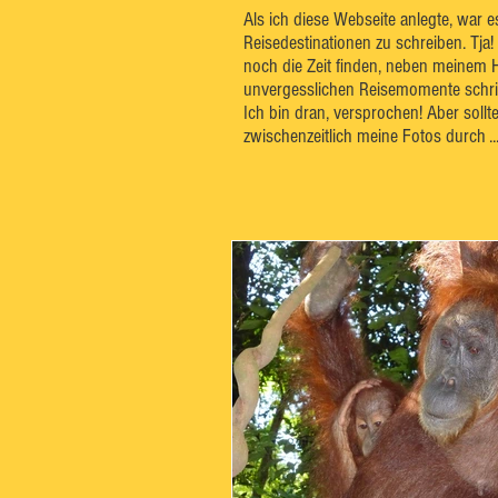
Als ich diese Webseite anlegte, war 
Reisedestinationen zu schreiben. Tja!
noch die Zeit finden, neben meinem 
unvergesslichen Reisemomente schrift
Ich bin dran, versprochen! Aber sollt
zwischenzeitlich meine Fotos durch ..