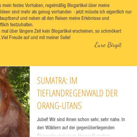
es mein festes Vorhaben, regelmäßig Blogartikel über meine
 Ideen sind mehr als genug vorhanden - jetzt müsste ich eigentlich nur
Hauptberuf und neben all den Reisen meine Erlebnisse und
lich festzuhalten.
e mal über längere Zeit kein Blogartikel erscheinen, so schmökert
..Viel Freude auf und mit meiner Seite!
Eure Birgit
SUMATRA: IM
TIEFLANDREGENWALD DER
ORANG-UTANS
Jubel! Wir sind ihnen schon sehr, sehr nahe. In
den Wäldern auf der gegenüberliegenden
Flussseite sind sie zu Hause: Sumatras...