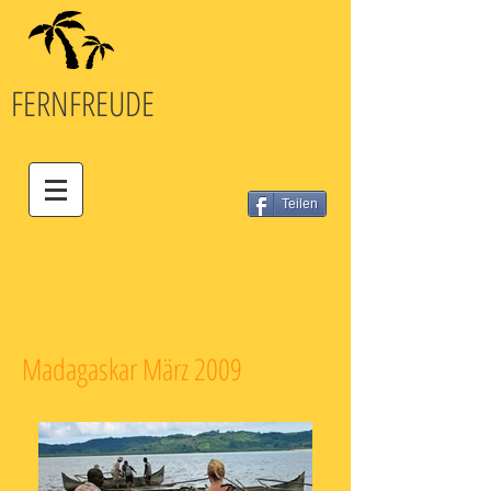
FERN
FREUDE
Teilen
Madagaskar März 2009