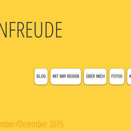
N
FREUDE
BLOG
MIT MIR REISEN
ÜBER MICH
FOTOS
vember/Dezember 2015