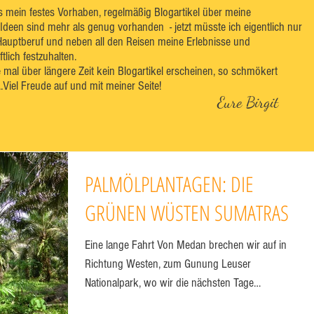
es mein festes Vorhaben, regelmäßig Blogartikel über meine
 Ideen sind mehr als genug vorhanden - jetzt müsste ich eigentlich nur
Hauptberuf und neben all den Reisen meine Erlebnisse und
lich festzuhalten.
e mal über längere Zeit kein Blogartikel erscheinen, so schmökert
..Viel Freude auf und mit meiner Seite!
Eure Birgit
PALMÖLPLANTAGEN: DIE
GRÜNEN WÜSTEN SUMATRAS
Eine lange Fahrt Von Medan brechen wir auf in
Richtung Westen, zum Gunung Leuser
Nationalpark, wo wir die nächsten Tage
verbringen...