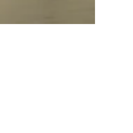
SUMATRA:
MILLIONENMETROPOLE MEDAN
- BESSER ALS IHR RUF?
Eine Reise beginnt Juni 2014. Ich bin als
Reiseleiterin mit einer siebenköpfigen Gruppe
knappe drei Wochen lang durch Sumatra